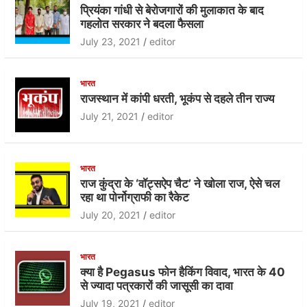
e
er
s
प्रियंका गांधी से बेरोजगारों की मुलाकात के बाद
b
A
गहलोत सरकार ने बदला फैसला
o
p
July 23, 2021
editor
o
p
k
भारत
राजस्थान में कांपी धरती, भूकंप से दहले तीन राज्य
July 21, 2021
editor
भारत
राज कुंद्रा के ‘वॉट्सऐप चैट’ ने खोला राज, ऐसे चल
रहा था पोर्नोग्राफी का रैकेट
July 20, 2021
editor
भारत
क्या है Pegasus फोन हैकिंग विवाद, भारत के 40
से ज्यादा पत्रकारों की जासूसी का दावा
July 19, 2021
editor