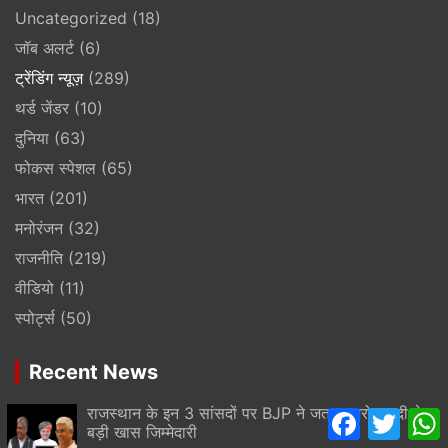
Uncategorized
(18)
जॉब अलर्ट
(6)
ट्रेंडिंग न्यूज़
(289)
थर्ड जेंडर
(10)
दुनिया
(63)
फोकस स्पेशल
(65)
भारत
(201)
मनोरंजन
(32)
राजनीति
(219)
वीडियो
(11)
स्पोर्ट्स
(50)
Recent News
राजस्थान के इन 3 सांसदों पर BJP ने जताया भरोसा, दी ये
F
T
a
w
बड़ी खास जिम्मेदारी