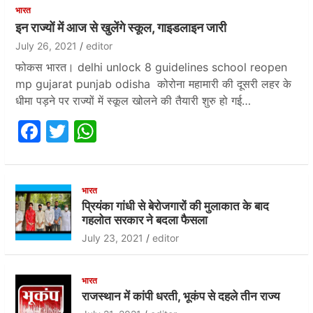
भारत
इन राज्यों में आज से खुलेंगे स्कूल, गाइडलाइन जारी
July 26, 2021
editor
फोकस भारत। delhi unlock 8 guidelines school reopen
mp gujarat punjab odisha कोरोना महामारी की दूसरी लहर के
धीमा पड़ने पर राज्‍यों में स्कूल खोलने की तैयारी शुरु हो गई…
F
T
W
a
w
h
c
itt
at
e
er
s
भारत
प्रियंका गांधी से बेरोजगारों की मुलाकात के बाद
b
A
गहलोत सरकार ने बदला फैसला
o
p
July 23, 2021
editor
o
p
k
भारत
राजस्थान में कांपी धरती, भूकंप से दहले तीन राज्य