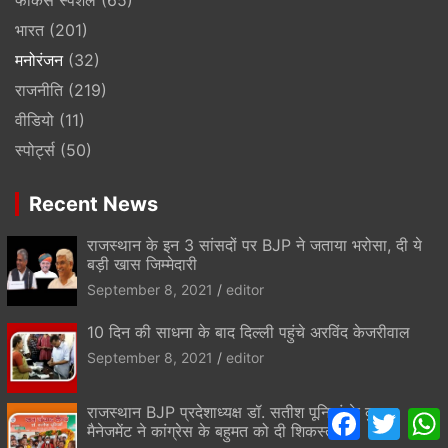
फोकस स्पेशल
(65)
भारत
(201)
मनोरंजन
(32)
राजनीति
(219)
वीडियो
(11)
स्पोर्ट्स
(50)
Recent News
राजस्थान के इन 3 सांसदों पर BJP ने जताया भरोसा, दी ये
बड़ी खास जिम्मेदारी
September 8, 2021
editor
10 दिन की साधना के बाद दिल्ली पहुंचे अरविंद केजरीवाल
September 8, 2021
editor
राजस्थान BJP प्रदेशाध्यक्ष डॉ. सतीश पूनियां के कुशल
F
T
मैनेजमेंट ने कांग्रेस के बहुमत को दी शिकस्त
a
w