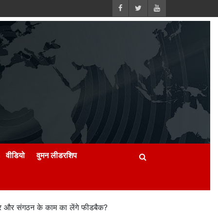
वीडियो
वुमन लीडरशिप
 और संगठन के काम का लेंगे फीडबैक?