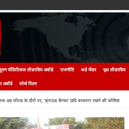
वुमन पॉलिटिकल लीडरशिप अवॉर्ड
राजनीति
थर्ड जेंडर
यूथ लीडरशिप
 अवॉर्ड
फोर्थ पिलर
स अब फील्ड के दौरों पर, ‘क्राउड कैप्चर’ छवि बरकरार रखने की कोशिश