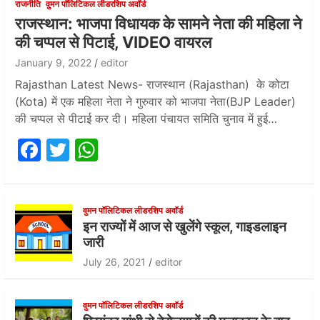
राजनीति
वुमन पॉलिटिकल लीडरशिप अवॉर्ड
राजस्थान: भाजपा विधायक के सामने नेता की महिला ने
की चप्पल से पिटाई, VIDEO वायरल
January 9, 2022
editor
Rajasthan Latest News- राजस्थान (Rajasthan) के कोटा
(Kota) में एक महिला नेता ने गुरुवार को भाजपा नेता(BJP Leader)
की चप्पल से पीटाई कर दी। महिला पंचायत समिति चुनाव में हुई…
F
T
W
a
w
h
c
itt
at
e
er
s
वुमन पॉलिटिकल लीडरशिप अवॉर्ड
इन राज्यों में आज से खुलेंगे स्कूल, गाइडलाइन
b
A
जारी
o
p
July 26, 2021
editor
o
p
k
वुमन पॉलिटिकल लीडरशिप अवॉर्ड