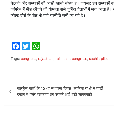
नेटवर्क और समर्थकों की अच्छी खासी संख्या है। पायलट उन समर्थकों क
कांग्रेस में भीड़ खींचने की योग्यता वाले चुनिंदा नेताओं में माना जाता
फील्ड दौरों के पीछे भी यही रणनीति मानी जा रही है।
F
T
W
a
w
h
Tags:
congress
,
rajasthan
,
rajasthan congress
,
sachin pilot
c
itt
at
e
er
s
b
A
Post
o
p
कांग्रेस पार्टी के 137वें स्थापना दिवस: सोनिया गांधी ने पार्टी
navigation
o
p
दफ्तर में फ्लैग फहराया तब सामने आई बड़ी लापरवाही
k