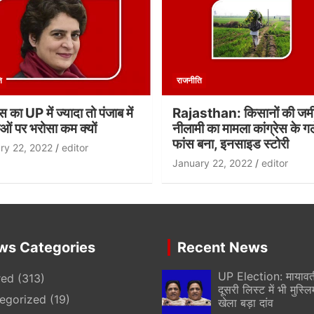
ि
राजनीति
ेस का UP में ज्यादा तो पंजाब में
Rajasthan: किसानों की जम
ओं पर भरोसा कम क्यों
नीलामी का मामला कांग्रेस के ग
फांस बना, इनसाइड स्टोरी
ry 22, 2022
editor
January 22, 2022
editor
ws Categories
Recent News
UP Election: मायावती
red
(313)
दूसरी लिस्ट में भी मुस्लि
egorized
(19)
खेला बड़ा दांव