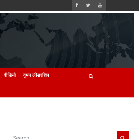
वीडियो
वुमन लीडरशिप
S