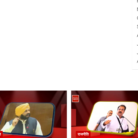
ि
राजनीति