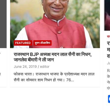
रा
र
FEATURED
वुमन लीडरशिप
म
े
राजस्थान BJP अध्यक्ष मदन लाल सैनी का निधन,
व
जानलेवा बीमारी ने ली जान
J
June 24, 2019
editor
R
श
फोकस भारत। राजस्थान भाजपा के प्रदेशाध्यक्ष मदन लाल
क
सैनी का सोमवार शाम निधन हो गया। 76…
न
प