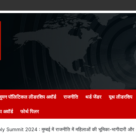
वुमन पॉलिटिकल लीडरशिप अवॉर्ड
राजनीति
थर्ड जेंडर
यूथ लीडरशिप
 अवॉर्ड
फोर्थ पिलर
mmit 2024 : मुम्बई में राजनीति में महिलाओं की भूमिका-भागीदारी और अ