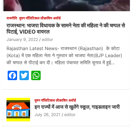
राजनीति
वुमन पॉलिटिकल लीडरशिप अवॉर्ड
राजस्थान: भाजपा विधायक के सामने नेता की महिला ने की चप्पल से
पिटाई, VIDEO वायरल
January 9, 2022
editor
Rajasthan Latest News- राजस्थान (Rajasthan) के कोटा
(Kota) में एक महिला नेता ने गुरुवार को भाजपा नेता(BJP Leader)
की चप्पल से पीटाई कर दी। महिला पंचायत समिति चुनाव में हुई…
F
T
W
a
w
h
c
itt
at
e
er
s
वुमन पॉलिटिकल लीडरशिप अवॉर्ड
इन राज्यों में आज से खुलेंगे स्कूल, गाइडलाइन जारी
b
A
July 26, 2021
editor
o
p
o
p