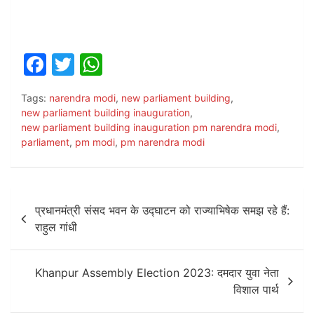
F
T
W
a
w
h
Tags:
narendra modi
,
new parliament building
,
c
itt
at
new parliament building inauguration
,
e
er
s
new parliament building inauguration pm narendra modi
,
parliament
,
pm modi
,
pm narendra modi
b
A
o
p
o
p
Post
प्रधानमंत्री संसद भवन के उद्घाटन को राज्याभिषेक समझ रहे हैं:
k
navigation
राहुल गांधी
Khanpur Assembly Election 2023: दमदार युवा नेता
विशाल पार्थ