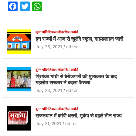
F
T
W
a
w
h
c
itt
at
e
er
s
वुमन पॉलिटिकल लीडरशिप अवॉर्ड
इन राज्यों में आज से खुलेंगे स्कूल, गाइडलाइन जारी
b
A
July 26, 2021
editor
o
p
o
p
वुमन पॉलिटिकल लीडरशिप अवॉर्ड
k
प्रियंका गांधी से बेरोजगारों की मुलाकात के बाद
गहलोत सरकार ने बदला फैसला
July 23, 2021
editor
वुमन पॉलिटिकल लीडरशिप अवॉर्ड
राजस्थान में कांपी धरती, भूकंप से दहले तीन राज्य
July 21, 2021
editor