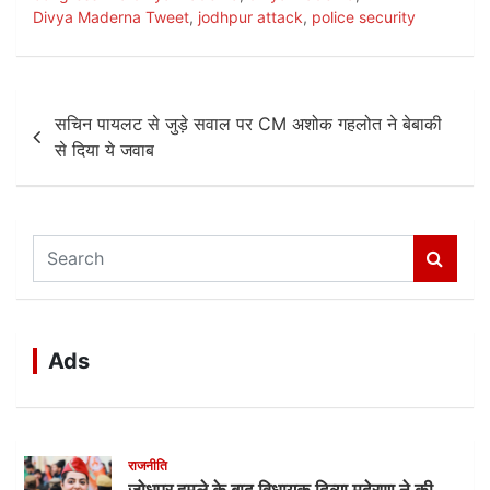
e
er
s
Divya Maderna Tweet
,
jodhpur attack
,
police security
b
A
o
p
Post
o
p
सचिन पायलट से जुड़े सवाल पर CM अशोक गहलोत ने बेबाकी
navigation
से दिया ये जवाब
k
S
e
a
r
c
Ads
h
राजनीति
जोधपुर हमले के बाद विधायक दिव्या मदेरणा ने की