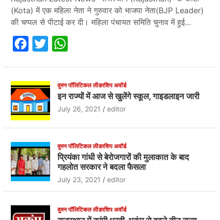
(Kota) में एक महिला नेता ने गुरुवार को भाजपा नेता(BJP Leader)
की चप्पल से पीटाई कर दी। महिला पंचायत समिति चुनाव में हुई…
F
T
W
a
w
h
c
itt
at
e
er
s
वुमन पॉलिटिकल लीडरशिप अवॉर्ड
इन राज्यों में आज से खुलेंगे स्कूल, गाइडलाइन जारी
b
A
July 26, 2021
editor
o
p
o
p
वुमन पॉलिटिकल लीडरशिप अवॉर्ड
k
प्रियंका गांधी से बेरोजगारों की मुलाकात के बाद
गहलोत सरकार ने बदला फैसला
July 23, 2021
editor
वुमन पॉलिटिकल लीडरशिप अवॉर्ड