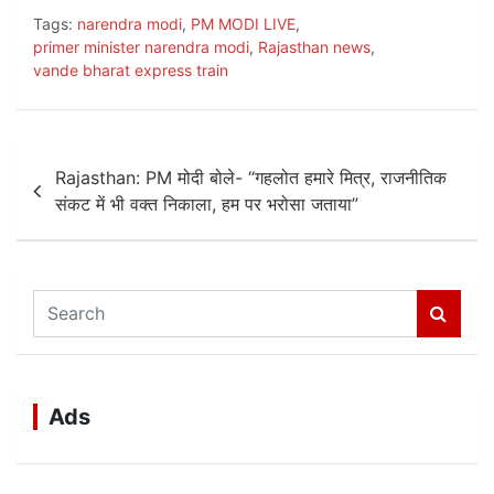
a
w
h
Tags:
narendra modi
,
PM MODI LIVE
,
c
itt
at
primer minister narendra modi
,
Rajasthan news
,
e
er
s
vande bharat express train
b
A
o
p
Post
o
p
Rajasthan: PM मोदी बोले- “गहलोत हमारे मित्र, राजनीतिक
navigation
संकट में भी वक्त निकाला, हम पर भरोसा जताया”
k
S
e
a
r
c
Ads
h