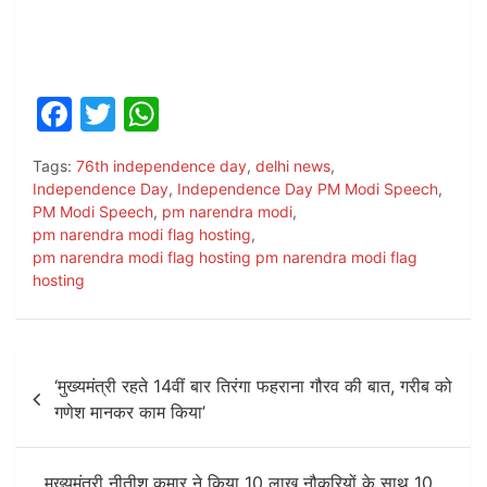
F
T
W
a
w
h
Tags:
76th independence day
,
delhi news
,
c
itt
at
Independence Day
,
Independence Day PM Modi Speech
,
e
er
s
PM Modi Speech
,
pm narendra modi
,
pm narendra modi flag hosting
,
b
A
pm narendra modi flag hosting pm narendra modi flag
o
p
hosting
o
p
k
Post
‘मुख्यमंत्री रहते 14वीं बार तिरंगा फहराना गौरव की बात, गरीब को
navigation
गणेश मानकर काम किया’
मुख्यमंत्री नीतीश कुमार ने किया 10 लाख नौकरियों के साथ 10