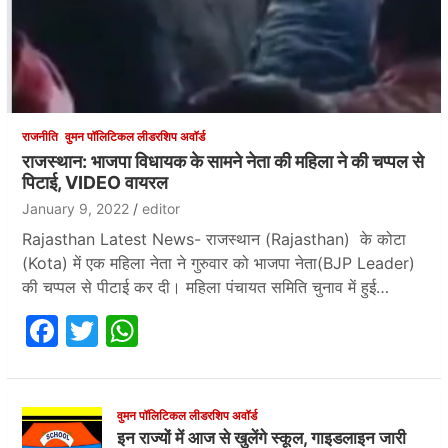
राजनीति
वुमन पॉलिटिकल लीडरशिप अवॉर्ड
राजस्थान: भाजपा विधायक के सामने नेता की महिला ने की चप्पल से
पिटाई, VIDEO वायरल
January 9, 2022
editor
Rajasthan Latest News- राजस्थान (Rajasthan) के कोटा
(Kota) में एक महिला नेता ने गुरुवार को भाजपा नेता(BJP Leader)
की चप्पल से पीटाई कर दी। महिला पंचायत समिति चुनाव में हुई…
F
T
W
a
w
h
c
itt
at
e
er
s
वुमन पॉलिटिकल लीडरशिप अवॉर्ड
इन राज्यों में आज से खुलेंगे स्कूल, गाइडलाइन जारी