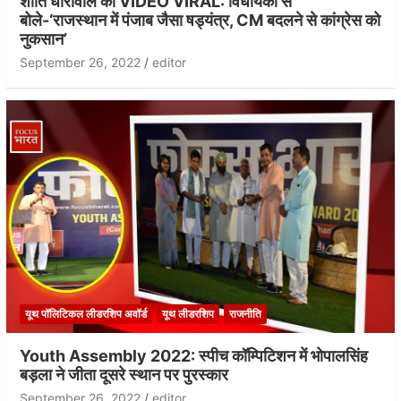
शांति धारीवाल का VIDEO VIRAL: विधायकों से
बोले-‘राजस्थान में पंजाब जैसा षड्यंत्र, CM बदलने से कांग्रेस को
नुकसान’
September 26, 2022
editor
यूथ पॉलिटिकल लीडरशिप अवॉर्ड
यूथ लीडरशिप
राजनीति
Youth Assembly 2022: स्पीच कॉम्पिटिशन में भोपालसिंह
बड़ला ने जीता दूसरे स्थान पर पुरस्कार
September 26, 2022
editor