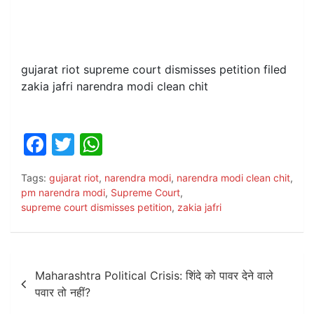
gujarat riot supreme court dismisses petition filed
zakia jafri narendra modi clean chit
F
T
W
a
w
h
Tags:
gujarat riot
,
narendra modi
,
narendra modi clean chit
,
c
itt
at
pm narendra modi
,
Supreme Court
,
e
er
s
supreme court dismisses petition
,
zakia jafri
b
A
o
p
Post
o
p
Maharashtra Political Crisis: शिंदे को पावर देने वाले
navigation
पवार तो नहीं?
k