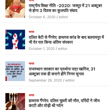
e
er
s
भारत
राष्ट्रीय शिक्षा नीति -2020: जयपुर में 21 अक्टूबर
b
A
से होगा 3 दिवस का कुलपति संवाद
o
p
October 6, 2020
editor
o
p
k
भारत
दलित बेटी से गैंगरेप: हाथरस कांड के बाद बलरामपुर में
भी देर रात किया अंतिम संस्कार
October 1, 2020
editor
भारत
राजस्थान सरकार का प्रार्थना पत्र खारिज, 31
अक्टूबर तक ही कराने होंगे निगम चुनाव
September 29, 2020
editor
भारत
हाथरस गैंगरेप: दलित युवती की मौत, दरिंदों ने जीभ
काटी और तोड़ी थी गर्दन