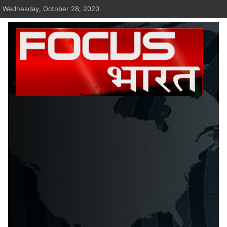
Skip
Wednesday, October 28, 2020
to
content
Focus Bharat
latest News