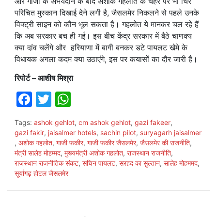
और गाजी के अभयदान के बाद अशोक गहलोत के चेहरे पर भी चिर
परिचित मुस्कान दिखाई देने लगी है, जैसलमेर निकलने से पहले उनके
विक्ट्री साइन को कौन भूल सकता है। गहलोत ये मानकर चल रहे हैं
कि अब सरकार बच ही गई। इस बीच केंद्र सरकार में बैठे चाणक्य
क्या दांव चलेंगे और हरियाणा में बागी बनकर डटे पायलट खेमे के
विधायक अगला कदम क्या उठाएंगे, इस पर कयासों का दौर जारी है।
रिपोर्ट – आशीष मिश्रा
F
T
W
a
w
h
Tags:
ashok gehlot
,
cm ashok gehlot
,
gazi fakeer
,
c
itt
at
gazi fakir
,
jaisalmer hotels
,
sachin pilot
,
suryagarh jaisalmer
e
er
s
,
अशोक गहलोत
,
गाजी फकीर
,
गाजी फकीर जैसलमेर
,
जैसलमेर की राजनीति
,
मंत्री सालेह मोहम्मद
,
मुख्यमंत्री अशोक गहलोत
,
राजस्थान राजनीति
,
b
A
राजस्थान राजनीतिक संकट
,
सचिन पायलट
,
सरहद का सुल्तान
,
सालेह मोहममद
,
o
p
सूर्यागढ़ होटल जैसलमेर
o
p
k
Post