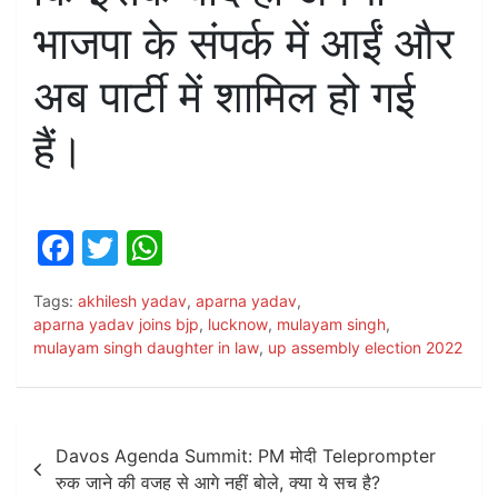
भाजपा के संपर्क में आईं और
अब पार्टी में शामिल हो गई
हैं।
F
T
W
a
w
h
Tags:
akhilesh yadav
,
aparna yadav
,
c
itt
at
aparna yadav joins bjp
,
lucknow
,
mulayam singh
,
e
er
s
mulayam singh daughter in law
,
up assembly election 2022
b
A
o
p
Post
o
p
Davos Agenda Summit: PM मोदी Teleprompter
navigation
रुक जाने की वजह से आगे नहीं बोले, क्या ये सच है?
k