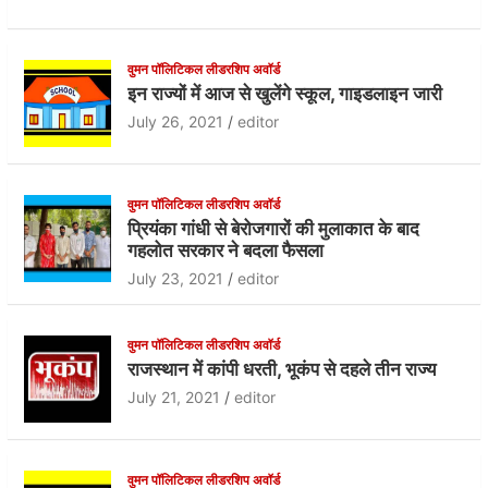
a
w
h
c
itt
at
e
er
s
वुमन पॉलिटिकल लीडरशिप अवॉर्ड
इन राज्यों में आज से खुलेंगे स्कूल, गाइडलाइन जारी
b
A
July 26, 2021
editor
o
p
o
p
वुमन पॉलिटिकल लीडरशिप अवॉर्ड
k
प्रियंका गांधी से बेरोजगारों की मुलाकात के बाद
गहलोत सरकार ने बदला फैसला
July 23, 2021
editor
वुमन पॉलिटिकल लीडरशिप अवॉर्ड
राजस्थान में कांपी धरती, भूकंप से दहले तीन राज्य
July 21, 2021
editor
वुमन पॉलिटिकल लीडरशिप अवॉर्ड