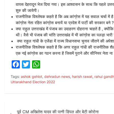
वापस देहरादून भेज दिया गया। इस आश्वासन के साथ कि पहले उत्तराखंड 
शुरु की जायेगी।
राजनीतिक विश्लेषक कहते है कि अब कांग्रेस में यह सवाल चर्चा में 
कांग्रेस नेता रहित कांग्रेस बनायें या प्रदेश में पार्टी की सरकार बने ?
क्या राहुल उत्तराखंड में पंजाब का उदाहरण दोहराना चाहते है , क्योंकि 
थी। वैसे भी पंजाब की भांति उत्तराखंड में भी कांग्रेस का पलड़ा भारी
क्या राहुल गांधी के एजेंडा में राज्य विधानसभा चुनाव जीतने की अपेशा
राजनीतिक विश्लेषक कहते है कि अगर राहुल गांधी की राजनीतिक शै
एक नई कांग्रेस का गठन करना है जिसमें पुराने और सीनियर नेता ना
F
T
W
a
w
h
Tags:
ashok gehlot
,
dehradun news
,
harish rawat
,
rahul gandh
c
itt
at
Uttarakhand Election 2022
e
er
s
b
A
o
p
Post
o
p
पूर्व CM अखिलेश यादव की पत्नी डिंपल और बेटी कोरोना