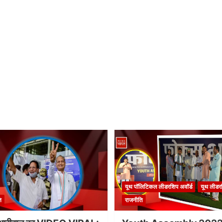
यूथ पॉलिटिकल लीडरशिप अवॉर्ड
यूथ लीडर
ि
राजनीति