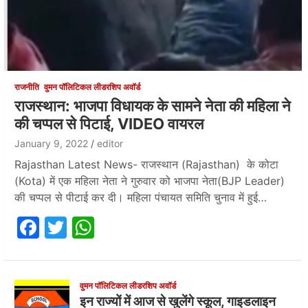
राजनीति
वुमन पॉलिटिकल लीडरशिप अवॉर्ड
राजस्थान: भाजपा विधायक के सामने नेता की महिला ने
की चप्पल से पिटाई, VIDEO वायरल
January 9, 2022
editor
Rajasthan Latest News- राजस्थान (Rajasthan) के कोटा
(Kota) में एक महिला नेता ने गुरुवार को भाजपा नेता(BJP Leader)
की चप्पल से पीटाई कर दी। महिला पंचायत समिति चुनाव में हुई…
F
T
W
a
w
h
c
itt
at
e
er
s
वुमन पॉलिटिकल लीडरशिप अवॉर्ड
इन राज्यों में आज से खुलेंगे स्कूल, गाइडलाइन