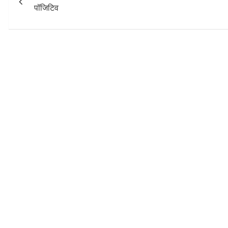
navigation
पॉजिटिव
k