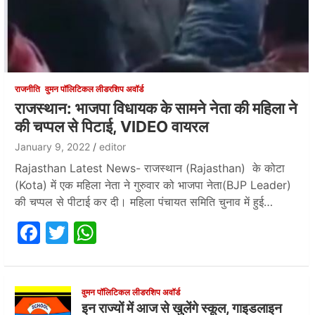
राजनीति
वुमन पॉलिटिकल लीडरशिप अवॉर्ड
राजस्थान: भाजपा विधायक के सामने नेता की महिला ने
की चप्पल से पिटाई, VIDEO वायरल
January 9, 2022
editor
Rajasthan Latest News- राजस्थान (Rajasthan) के कोटा
(Kota) में एक महिला नेता ने गुरुवार को भाजपा नेता(BJP Leader)
की चप्पल से पीटाई कर दी। महिला पंचायत समिति चुनाव में हुई…
F
T
W
a
w
h
c
itt
at
e
er
s
वुमन पॉलिटिकल लीडरशिप अवॉर्ड
इन राज्यों में आज से खुलेंगे स्कूल, गाइडलाइन