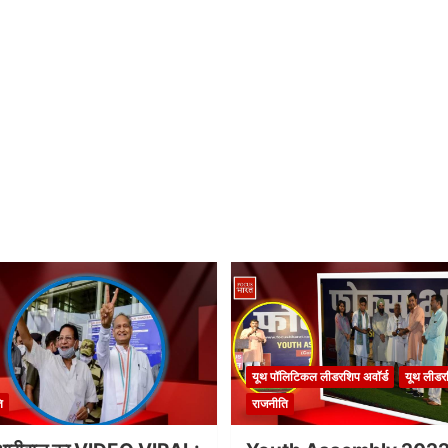
यूथ पॉलिटिकल लीडरशिप अवॉर्ड
यूथ लीडर
ि
राजनीति