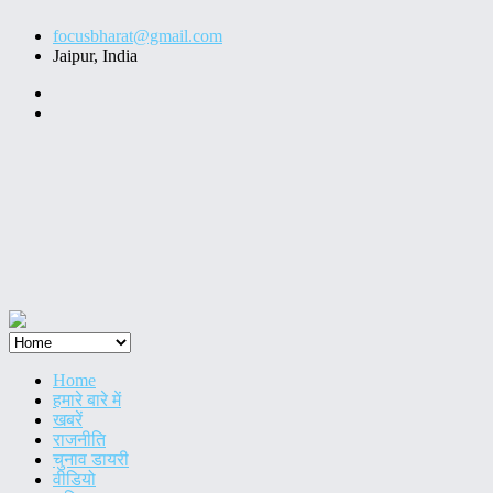
Skip
focusbharat@gmail.com
to
Jaipur, India
content
ThemeGrill
on
ThemeGrill
Facebook
on
Twitter
Home
हमारे बारे में
खबरें
राजनीति
चुनाव डायरी
वीडियो